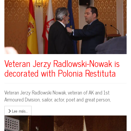
Veteran Jerzy Radlowski-Nowak is
decorated with Polonia Restituta
Veteran Jerzy Radlowski Nowak, veteran of AK and 1st
Armoured Division, sailor, actor, poet and great person,
Lee más…