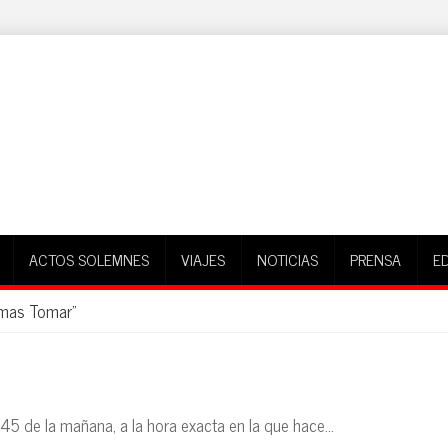
ACTOS SOLEMNES
VIAJES
NOTICIAS
PRENSA
E
rmas Tomar"
5 de la mañana, a la hora exacta en la que hace...