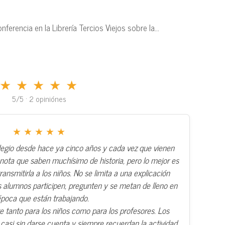
rencia en la Librería Tercios Viejos sobre la...
★ ★ ★ ★ ★
5/5 · 2 opiniónes
★ ★ ★ ★ ★
olegio desde hace ya cinco años y cada vez que vienen
 nota que saben muchísimo de historia, pero lo mejor es
ansmitirla a los niños. No se limita a una explicación
s alumnos participen, pregunten y se metan de lleno en
época que están trabajando.
e tanto para los niños como para los profesores. Los
si sin darse cuenta y siempre recuerdan la actividad